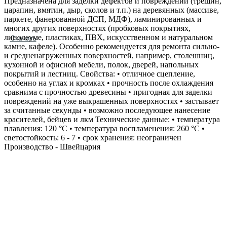
Предназначена для заделки дефектов и повреждений (трещин,
царапин, вмятин, дыр, сколов и т.п.) на деревянных (массиве,
паркете, фанерованной ДСП, МДФ), ламинированных и
многих других поверхностях (пробковых покрытиях,
линолеуме, пластиках, ПВХ, искусственном и натуральном
Скачать
камне, кафеле). Особенно рекомендуется для ремонта сильно‐
и средненагруженных поверхностей, например, столешниц,
кухонной и офисной мебели, полок, дверей, напольных
покрытий и лестниц. Свойства: • отличное сцепление,
особенно на углах и кромках • прочность после охлаждения
сравнима с прочностью древесины • пригодная для заделки
повреждений на уже выкрашенных поверхностях • застывает
за считанные секунды • возможно последующее нанесение
красителей, бейцев и лкм Технические данные: • температура
плавления: 120 °С • температура воспламенения: 260 °С •
светостойкость: 6 - 7 • срок хранения: неограничен
Производство - Швейцария