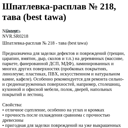
Шпатлевка-расплав № 218,
тава (best tawa)
Скачать
Novoryt
NVR.SR0218
Шпатлевка-расплав № 218 - тава (best tawa)
Предназначена для заделки дефектов и повреждений (трещин,
царапин, вмятин, дыр, сколов и т.п.) на деревянных (массиве,
паркете, фанерованной ДСП, МДФ), ламинированных и
многих других поверхностях (пробковых покрытиях,
линолеуме, пластиках, ПВХ, искусственном и натуральном
камне, кафеле). Особенно рекомендуется для ремонта сильно‐
и средненагруженных поверхностей, например, столешниц,
кухонной и офисной мебели, полок, дверей, напольных
покрытий и лестниц.
Свойства:
• отличное сцепление, особенно на углах и кромках
• прочность после охлаждения сравнима с прочностью
древесины
• пригодная для заделки повреждений на уже выкрашенных