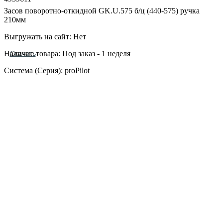
Засов поворотно-откидной GK.U.575 б/ц (440-575) ручка
210мм
Выгружать на сайт: Нет
Наличие товара: Под заказ - 1 неделя
Скачать
Система (Серия): proPilot