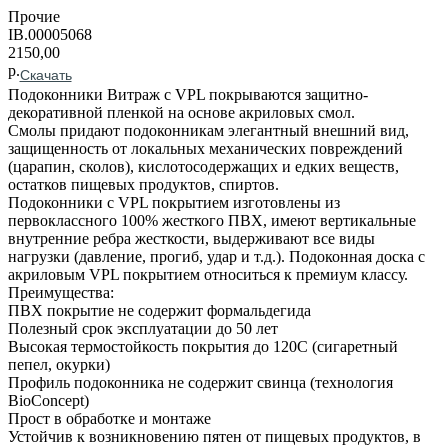
Прочие
IB.00005068
2150,00
р.
Скачать
Подоконники Витраж с VPL покрываются защитно-
декоративной пленкой на основе акриловых смол.
Смолы придают подоконникам элегантный внешний вид,
защищенность от локальных механических повреждений
(царапин, сколов), кислотосодержащих и едких веществ,
остатков пищевых продуктов, спиртов.
Подоконники с VPL покрытием изготовлены из
первоклассного 100% жесткого ПВХ, имеют вертикальные
внутренние ребра жесткости, выдерживают все виды
нагрузки (давление, прогиб, удар и т.д.). Подоконная доска с
акриловым VPL покрытием относиться к премиум классу.
Преимущества:
ПВХ покрытие не содержит формальдегида
Полезный срок эксплуатации до 50 лет
Высокая термостойкость покрытия до 120С (сигаретный
пепел, окурки)
Профиль подоконника не содержит свинца (технология
BioConcept)
Прост в обработке и монтаже
Устойчив к возникновению пятен от пищевых продуктов, в