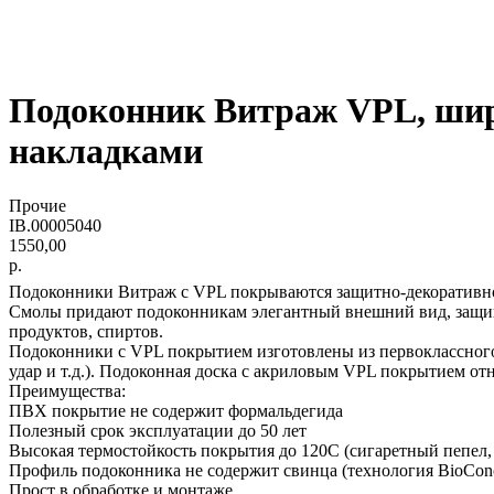
Подоконник Витраж VPL, шири
накладками
Прочие
IB.00005040
1550,00
р.
Подоконники Витраж с VPL покрываются защитно-декоративно
Смолы придают подоконникам элегантный внешний вид, защище
продуктов, спиртов.
Подоконники с VPL покрытием изготовлены из первоклассного
удар и т.д.). Подоконная доска с акриловым VPL покрытием отн
Преимущества:
ПВХ покрытие не содержит формальдегида
Полезный срок эксплуатации до 50 лет
Высокая термостойкость покрытия до 120С (сигаретный пепел,
Профиль подоконника не содержит свинца (технология BioConc
Прост в обработке и монтаже