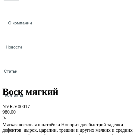
О компании
Новости
Статьи
Воск мягкий
Контакты
NVR.V00017
980,00
р.
Мягкая восковая шпатлёвка Новорит для быстрой заделки
дефектов, дырок, царапин, трещин и других мелких и средних