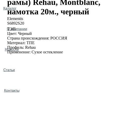
рамы) Rehau, Montblanc,
Каталог
намотка 20м., черный
Elementis
S6892S20
О компании
ТЭП
Цвет: Черный
Страна происхождения: РОССИЯ
Материал: ТПЕ
Профиль: Rehau
Новости
Применение: Сухое остекление
Статьи
Контакты