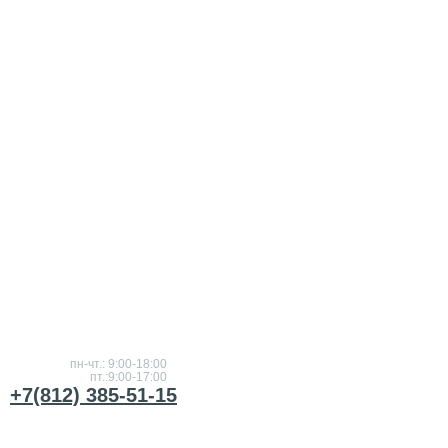
Консультация
по
товарам
пн-чт.: 9:00-18:00
пт.:9:00-17:00
+7(812) 385-51-15