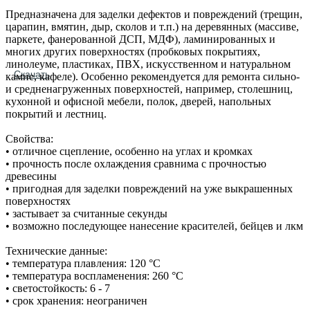
Предназначена для заделки дефектов и повреждений (трещин,
царапин, вмятин, дыр, сколов и т.п.) на деревянных (массиве,
паркете, фанерованной ДСП, МДФ), ламинированных и
многих других поверхностях (пробковых покрытиях,
линолеуме, пластиках, ПВХ, искусственном и натуральном
Скачать
камне, кафеле). Особенно рекомендуется для ремонта сильно‐
и средненагруженных поверхностей, например, столешниц,
кухонной и офисной мебели, полок, дверей, напольных
покрытий и лестниц.
Свойства:
• отличное сцепление, особенно на углах и кромках
• прочность после охлаждения сравнима с прочностью
древесины
• пригодная для заделки повреждений на уже выкрашенных
поверхностях
• застывает за считанные секунды
• возможно последующее нанесение красителей, бейцев и лкм
Технические данные:
• температура плавления: 120 °С
• температура воспламенения: 260 °С
• светостойкость: 6 - 7
• срок хранения: неограничен