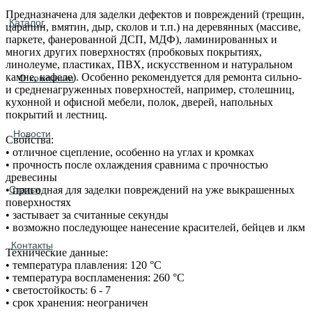
Предназначена для заделки дефектов и повреждений (трещин,
Каталог
царапин, вмятин, дыр, сколов и т.п.) на деревянных (массиве,
паркете, фанерованной ДСП, МДФ), ламинированных и
многих других поверхностях (пробковых покрытиях,
линолеуме, пластиках, ПВХ, искусственном и натуральном
камне, кафеле). Особенно рекомендуется для ремонта сильно‐
О компании
и средненагруженных поверхностей, например, столешниц,
кухонной и офисной мебели, полок, дверей, напольных
покрытий и лестниц.
Новости
Свойства:
• отличное сцепление, особенно на углах и кромках
• прочность после охлаждения сравнима с прочностью
древесины
• пригодная для заделки повреждений на уже выкрашенных
Статьи
поверхностях
• застывает за считанные секунды
• возможно последующее нанесение красителей, бейцев и лкм
Контакты
Технические данные:
• температура плавления: 120 °С
• температура воспламенения: 260 °С
• светостойкость: 6 - 7
• срок хранения: неограничен