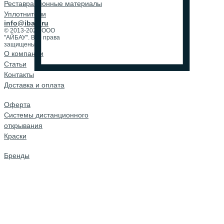
Реставрационные материалы
Уплотнители
info@ibau.ru
© 2013-2026 ООО
"АЙБАУ". Все права
защищены.
О компании
Cтатьи
Контакты
Доставка и оплата
Оферта
Системы дистанционного
открывания
Краски
Бренды