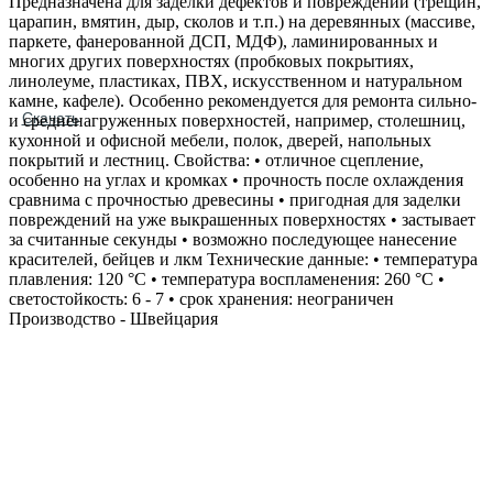
Предназначена для заделки дефектов и повреждений (трещин,
царапин, вмятин, дыр, сколов и т.п.) на деревянных (массиве,
паркете, фанерованной ДСП, МДФ), ламинированных и
многих других поверхностях (пробковых покрытиях,
линолеуме, пластиках, ПВХ, искусственном и натуральном
камне, кафеле). Особенно рекомендуется для ремонта сильно‐
Скачать
и средненагруженных поверхностей, например, столешниц,
кухонной и офисной мебели, полок, дверей, напольных
покрытий и лестниц. Свойства: • отличное сцепление,
особенно на углах и кромках • прочность после охлаждения
сравнима с прочностью древесины • пригодная для заделки
повреждений на уже выкрашенных поверхностях • застывает
за считанные секунды • возможно последующее нанесение
красителей, бейцев и лкм Технические данные: • температура
плавления: 120 °С • температура воспламенения: 260 °С •
светостойкость: 6 - 7 • срок хранения: неограничен
Производство - Швейцария