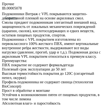
Прочие
IB.00005078
Подоконники Витраж с VPL покрываются защитно-
Скачать
декоративной пленкой на основе акриловых смол.
Смолы придают подоконникам элегантный внешний вид,
защищенность от локальных механических повреждений
(царапин, сколов), кислотосодержащих и едких веществ,
остатков пищевых продуктов, спиртов.
Подоконники с VPL покрытием изготовлены из
первоклассного 100% жесткого ПВХ, имеют вертикальные
внутренние ребра жесткости, выдерживают все виды
нагрузки (давление, прогиб, удар и т.д.). Подоконная доска с
акриловым VPL покрытием относиться к премиум классу.
Преимущества:
ПВХ покрытие не содержит формальдегида
Полезный срок эксплуатации до 50 лет
Высокая термостойкость покрытия до 120С (сигаретный
пепел, окурки)
Профиль подоконника не содержит свинца (технология
BioConcept)
Прост в обработке и монтаже
Устойчив к возникновению пятен от пищевых продуктов, в
том числе лимона
Абсолютная влаго- и паростойкость