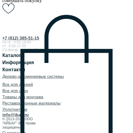
совершать покупку
+7 (812) 385-51-15
пн-чт.: 9:00-18:00
пт.: 9.00-17.00
Сб./воскр.: выходной
Каталог
Информация
Контакты
Дерево-алюминиевые системы
Все для дверей
Все для окон
Товары для монтажа
Реставрационные материалы
Уплотнители
info@ibau.ru
© 2013-2026 ООО
"АЙБАУ". Все права
защищены.
О компании