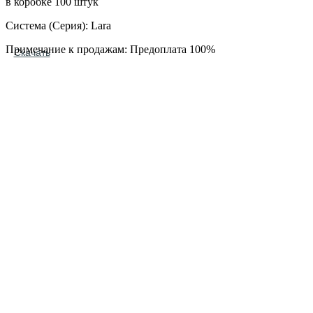
в коробке 100 штук
Система (Серия): Lara
Примечание к продажам: Предоплата 100%
Скачать