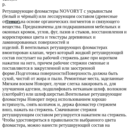
р.
Ретуширующие фломастеры NOVORYT с укрывистым
(белый и чёрный) или лессирующим составом (древесные
оттенки) на основе органических пигментов и связующего
Скачать
вещества. Предназначены для подкрашивания мебельных и
оконных кромок, углов, фуг, пазов и стыков, восстановления и
корректировки цвета и текстуры деревянных и
ламинированных поверхностей и
изделий. В вентильных ретуширующих фломастерах
вмонтирован клапан, через который жидкий ретуширующий
состав поступает на рабочий стержень даже при коротком
нажатии на него, причем рабочие стержни сменные и
поставляются в закругленной или заостренной
форме.Подготовка поверхностиПоверхность должна быть
сухой, чистой от жира и пыли. Ремонтные места, заделанные
Мягким воском Новорит, лучше слегка лакировать и, для
улучшения адгезии, подшлифовать нетканым шлиф. волокном
(скотбрайт) или шлиф.шерстью.Вентильные ретуширующие
фломастеры Новорит перед использованием хорошо
встряхнуть, снять колпачок и, держа фломастер стержнем
вниз, нажать на стержень. Смачивание стержня
ретуширующим составом регулируется нажатием на стержень.
Чтобы удостовериться в правильности выбранного цвета
фломастера, можно нанести ретуширующий состав на