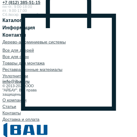
+7 (812) 385-51-15
пн-чт.: 9:00-18:00
пт.: 9.00-17.00
Сб./воскр.: выходной
Каталог
Информация
Контакты
Дерево-алюминиевые системы
Все для дверей
Все для окон
Товары для монтажа
Реставрационные материалы
Уплотнители
info@ibau.ru
© 2013-2026 ООО
"АЙБАУ". Все права
защищены.
О компании
Cтатьи
Контакты
Доставка и оплата