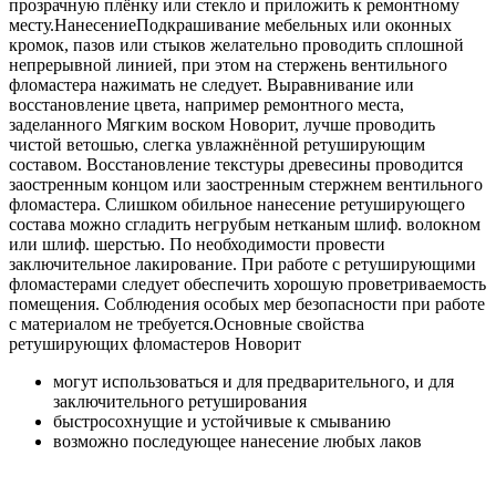
прозрачную плёнку или стекло и приложить к ремонтному
месту.НанесениеПодкрашивание мебельных или оконных
кромок, пазов или стыков желательно проводить сплошной
непрерывной линией, при этом на стержень вентильного
фломастера нажимать не следует. Выравнивание или
восстановление цвета, например ремонтного места,
заделанного Мягким воском Новорит, лучше проводить
чистой ветошью, слегка увлажнённой ретуширующим
составом. Восстановление текстуры древесины проводится
заостренным концом или заостренным стержнем вентильного
фломастера. Слишком обильное нанесение ретуширующего
состава можно сгладить негрубым нетканым шлиф. волокном
или шлиф. шерстью. По необходимости провести
заключительное лакирование. При работе с ретуширующими
фломастерами следует обеспечить хорошую проветриваемость
помещения. Соблюдения особых мер безопасности при работе
с материалом не требуется.Основные свойства
ретуширующих фломастеров Новорит
могут использоваться и для предварительного, и для
заключительного ретуширования
быстросохнущие и устойчивые к смыванию
возможно последующее нанесение любых лаков