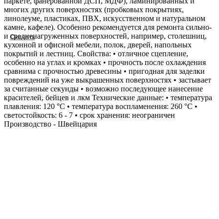
паркете, фанерованной ДСП, МДФ), ламинированных и
многих других поверхностях (пробковых покрытиях,
линолеуме, пластиках, ПВХ, искусственном и натуральном
камне, кафеле). Особенно рекомендуется для ремонта сильно‐
и средненагруженных поверхностей, например, столешниц,
Скачать
кухонной и офисной мебели, полок, дверей, напольных
покрытий и лестниц. Свойства: • отличное сцепление,
особенно на углах и кромках • прочность после охлаждения
сравнима с прочностью древесины • пригодная для заделки
повреждений на уже выкрашенных поверхностях • застывает
за считанные секунды • возможно последующее нанесение
красителей, бейцев и лкм Технические данные: • температура
плавления: 120 °С • температура воспламенения: 260 °С •
светостойкость: 6 - 7 • срок хранения: неограничен
Производство - Швейцария