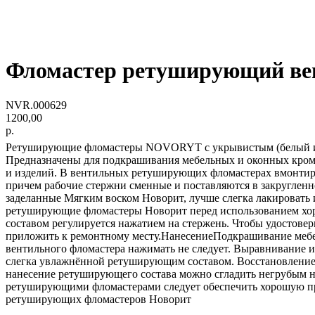
Фломастер ретуширующий в
NVR.000629
1200,00
р.
Ретуширующие фломастеры NOVORYT с укрывистым (белый и чё
Предназначены для подкрашивания мебельных и оконных кромок
и изделий. В вентильных ретуширующих фломастерах вмонтиро
причем рабочие стержни сменные и поставляются в закругленн
заделанные Мягким воском Новорит, лучше слегка лакировать
ретуширующие фломастеры Новорит перед использованием хоро
составом регулируется нажатием на стержень. Чтобы удостове
приложить к ремонтному месту.НанесениеПодкрашивание мебел
вентильного фломастера нажимать не следует. Выравнивание и
слегка увлажнённой ретуширующим составом. Восстановление
нанесение ретуширующего состава можно сгладить негрубым н
ретуширующими фломастерами следует обеспечить хорошую про
ретуширующих фломастеров Новорит