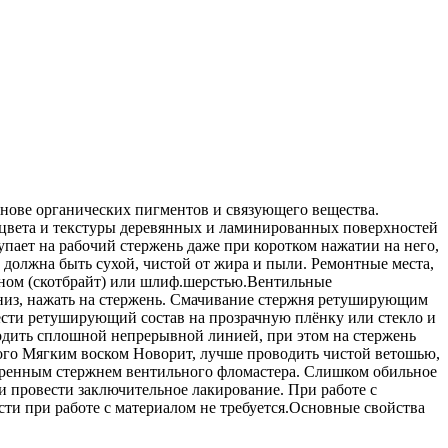
ове органических пигментов и связующего вещества.
и цвета и текстуры деревянных и ламинированных поверхностей
ает на рабочий стержень даже при коротком нажатии на него,
должна быть сухой, чистой от жира и пыли. Ремонтные места,
кном (скотбрайт) или шлиф.шерстью.Вентильные
низ, нажать на стержень. Смачивание стержня ретуширующим
ести ретуширующий состав на прозрачную плёнку или стекло и
дить сплошной непрерывной линией, при этом на стержень
ного Мягким воском Новорит, лучше проводить чистой ветошью,
тренным стержнем вентильного фломастера. Слишком обильное
 провести заключительное лакирование. При работе с
и при работе с материалом не требуется.Основные свойства