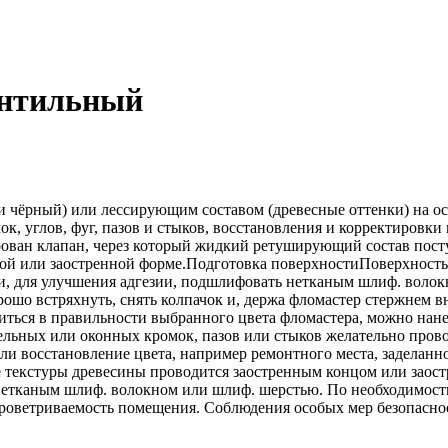
ентильный
рный) или лессирующим составом (древесные оттенки) на осн
, углов, фуг, пазов и стыков, восстановления и корректировк
ван клапан, через который жидкий ретуширующий состав поступ
ой или заостренной форме.Подготовка поверхностиПоверхность 
 и, для улучшения адгезии, подшлифовать нетканым шлиф. воло
шо встряхнуть, снять колпачок и, держа фломастер стержнем в
риться в правильности выбранного цвета фломастера, можно нан
ьных или оконных кромок, пазов или стыков желательно прово
ли восстановление цвета, например ремонтного места, заделан
 текстуры древесины проводится заостренным концом или заос
етканым шлиф. волокном или шлиф. шерстью. По необходимости
ветриваемость помещения. Соблюдения особых мер безопасност