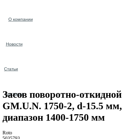
О компании
Новости
Статьи
Засов поворотно-откидной
Контакты
GM.U.N. 1750-2, d-15.5 мм,
диапазон 1400-1750 мм
Roto
5035793