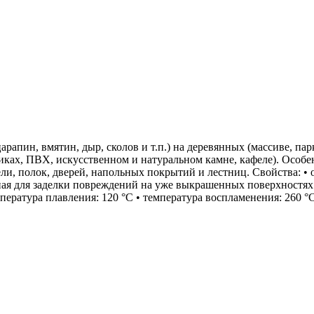
царапин, вмятин, дыр, сколов и т.п.) на деревянных (массиве,
иках, ПВХ, искусственном и натуральном камне, кафеле). Особе
и, полок, дверей, напольных покрытий и лестниц. Свойства: • о
ая для заделки повреждений на уже выкрашенных поверхностях 
ература плавления: 120 °С • температура воспламенения: 260 °С 