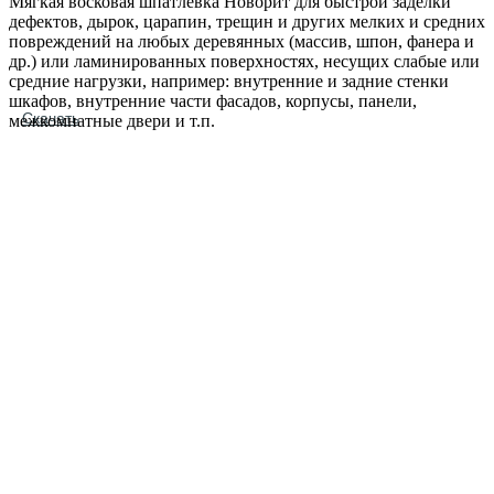
Мягкая восковая шпатлёвка Новорит для быстрой заделки
дефектов, дырок, царапин, трещин и других мелких и средних
повреждений на любых деревянных (массив, шпон, фанера и
др.) или ламинированных поверхностях, несущих слабые или
средние нагрузки, например: внутренние и задние стенки
шкафов, внутренние части фасадов, корпусы, панели,
Скачать
межкомнатные двери и т.п.