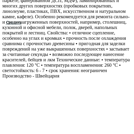
паркете, фанерованной ДСП, МДФ), ламинированных и
многих других поверхностях (пробковых покрытиях,
линолеуме, пластиках, ПВХ, искусственном и натуральном
камне, кафеле). Особенно рекомендуется для ремонта сильно‐
и средненагруженных поверхностей, например, столешниц,
Скачать
кухонной и офисной мебели, полок, дверей, напольных
покрытий и лестниц. Свойства: • отличное сцепление,
особенно на углах и кромках • прочность после охлаждения
сравнима с прочностью древесины • пригодная для заделки
повреждений на уже выкрашенных поверхностях • застывает
за считанные секунды • возможно последующее нанесение
красителей, бейцев и лкм Технические данные: • температура
плавления: 120 °С • температура воспламенения: 260 °С •
светостойкость: 6 - 7 • срок хранения: неограничен
Производство - Швейцария