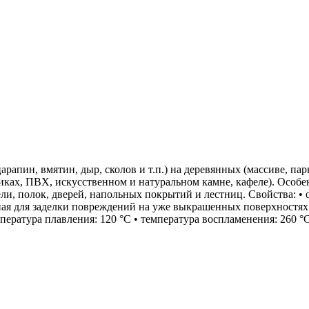
царапин, вмятин, дыр, сколов и т.п.) на деревянных (массиве,
иках, ПВХ, искусственном и натуральном камне, кафеле). Особе
и, полок, дверей, напольных покрытий и лестниц. Свойства: • о
ая для заделки повреждений на уже выкрашенных поверхностях 
ература плавления: 120 °С • температура воспламенения: 260 °С 