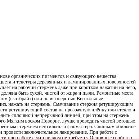
ове органических пигментов и связующего вещества.
и цвета и текстуры деревянных и ламинированных поверхностей
ает на рабочий стержень даже при коротком нажатии на него,
должна быть сухой, чистой от жира и пыли. Ремонтные места,
кном (скотбрайт) или шлиф.шерстью.Вентильные
низ, нажать на стержень. Смачивание стержня ретуширующим
ести ретуширующий состав на прозрачную плёнку или стекло и
дить сплошной непрерывной линией, при этом на стержень
ного Мягким воском Новорит, лучше проводить чистой ветошью,
тренным стержнем вентильного фломастера. Слишком обильное
 провести заключительное лакирование. При работе с
и при работе с материалом не требуется.Основные свойства