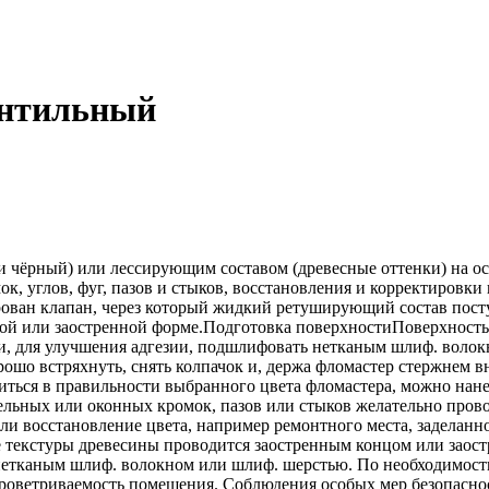
ентильный
рный) или лессирующим составом (древесные оттенки) на осн
, углов, фуг, пазов и стыков, восстановления и корректировк
ван клапан, через который жидкий ретуширующий состав поступ
ой или заостренной форме.Подготовка поверхностиПоверхность 
 и, для улучшения адгезии, подшлифовать нетканым шлиф. воло
шо встряхнуть, снять колпачок и, держа фломастер стержнем в
риться в правильности выбранного цвета фломастера, можно нан
ьных или оконных кромок, пазов или стыков желательно прово
ли восстановление цвета, например ремонтного места, заделан
 текстуры древесины проводится заостренным концом или заос
етканым шлиф. волокном или шлиф. шерстью. По необходимости
ветриваемость помещения. Соблюдения особых мер безопасност