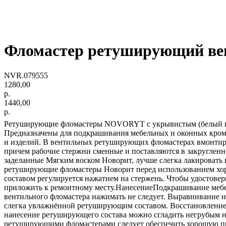
Фломастер ретуширующий в
NVR.079555
1280,00
р.
1440,00
р.
Ретуширующие фломастеры NOVORYT с укрывистым (белый и чё
Предназначены для подкрашивания мебельных и оконных кромок
и изделий. В вентильных ретуширующих фломастерах вмонтиро
причем рабочие стержни сменные и поставляются в закругленн
заделанные Мягким воском Новорит, лучше слегка лакировать
ретуширующие фломастеры Новорит перед использованием хоро
составом регулируется нажатием на стержень. Чтобы удостове
приложить к ремонтному месту.НанесениеПодкрашивание мебел
вентильного фломастера нажимать не следует. Выравнивание и
слегка увлажнённой ретуширующим составом. Восстановление
нанесение ретуширующего состава можно сгладить негрубым н
ретуширующими фломастерами следует обеспечить хорошую про