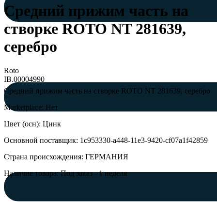
Средний прижим часть на
створке ROTO NT 281639,
серебро
Roto
IB.00004990
Средний прижим часть на створке ROTO NT 281639, серебро
Marketplace: Нет
Цвет (осн): Цинк
Основной поставщик: 1c953330-a448-11e3-9420-cf07a1f42859
Страна происхождения: ГЕРМАНИЯ
Наличие товара: Под заказ - 1 неделя