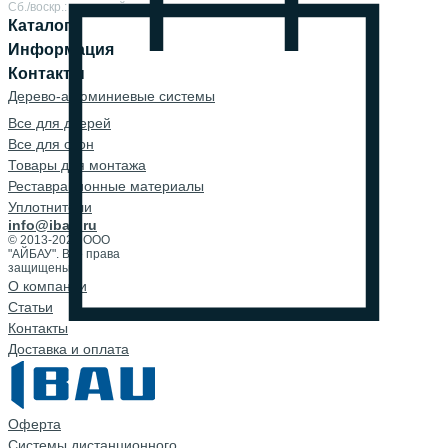
Сб./воскр.: выходной
Каталог
Информация
Контакты
Дерево-алюминиевые системы
Все для дверей
Все для окон
Товары для монтажа
Реставрационные материалы
Уплотнители
info@ibau.ru
© 2013-2026 ООО
"АЙБАУ". Все права
защищены.
О компании
Cтатьи
Контакты
Доставка и оплата
Оферта
Системы дистанционного