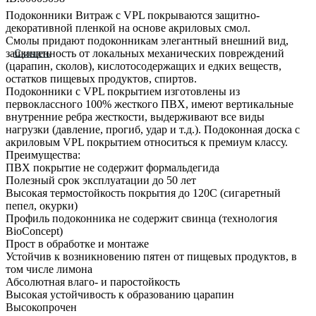
Подоконники Витраж с VPL покрываются защитно-
декоративной пленкой на основе акриловых смол.
Смолы придают подоконникам элегантный внешний вид,
защищенность от локальных механических повреждений
Скачать
(царапин, сколов), кислотосодержащих и едких веществ,
остатков пищевых продуктов, спиртов.
Подоконники с VPL покрытием изготовлены из
первоклассного 100% жесткого ПВХ, имеют вертикальные
внутренние ребра жесткости, выдерживают все виды
нагрузки (давление, прогиб, удар и т.д.). Подоконная доска с
акриловым VPL покрытием относиться к премиум классу.
Преимущества:
ПВХ покрытие не содержит формальдегида
Полезный срок эксплуатации до 50 лет
Высокая термостойкость покрытия до 120С (сигаретный
пепел, окурки)
Профиль подоконника не содержит свинца (технология
BioConcept)
Прост в обработке и монтаже
Устойчив к возникновению пятен от пищевых продуктов, в
том числе лимона
Абсолютная влаго- и паростойкость
Высокая устойчивость к образованию царапин
Высокопрочен