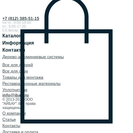
+7 (812) 385-51-15
пн-чт.: 9:00-18:00
пт.: 9.00-17.00
Сб./воскр.: выходной
Каталог
Информация
Контакты
Дерево-алюминиевые системы
Все для дверей
Все для окон
Товары для монтажа
Реставрационные материалы
Уплотнители
info@ibau.ru
© 2013-2026 ООО
"АЙБАУ". Все права
защищены.
О компании
Cтатьи
Контакты
Доставка и оплата