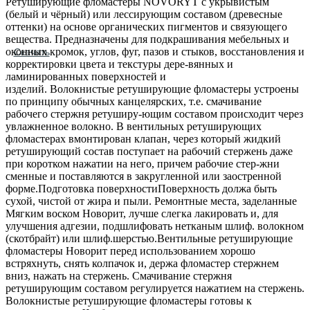
Ретуширующие фломастеры NOVORYT с укрывистым
(белый и чёрный) или лессирующим составом (древесные
оттенки) на основе органических пигментов и связующего
вещества. Предназначены для подкрашивания мебельных и
оконных кромок, углов, фуг, пазов и стыков, восстановления и
Скачать
корректировки цвета и текстуры дере-вянных и
ламинированных поверхностей и
изделий. Волокнистые ретуширующие фломастеры устроены
по принципу обычных канцелярских, т.е. смачивание
рабочего стержня ретуширу-ющим составом происходит через
увлажненное волокно. В вентильных ретуширующих
фломастерах вмонтирован клапан, через который жидкий
ретуширующий состав поступает на рабочий стержень даже
при коротком нажатии на него, причем рабочие стер-жни
сменные и поставляются в закругленной или заостренной
форме.Подготовка поверхностиПоверхность должа быть
сухой, чистой от жира и пыли. Ремонтные места, заделанные
Мягким воском Новорит, лучше слегка лакировать и, для
улучшения адгезии, подшлифовать нетканым шлиф. волокном
(скотбрайт) или шлиф.шерстью.Вентильные ретуширующие
фломастеры Новорит перед использованием хорошо
встряхнуть, снять колпачок и, держа фломастер стержнем
вниз, нажать на стержень. Смачивание стержня
ретуширующим составом регулируется нажатием на стержень.
Волокнистые ретуширующие фломастеры готовы к