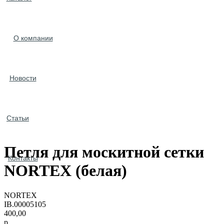
О компании
Новости
Статьи
Петля для москитной сетки
Контакты
NORTEX (белая)
NORTEX
IB.00005105
400,00
р.