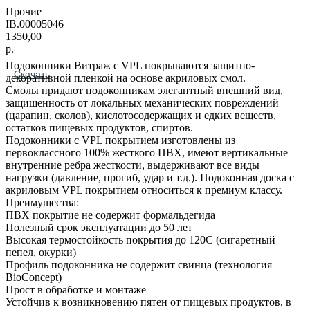
Прочие
IB.00005046
1350,00
р.
Подоконники Витраж с VPL покрываются защитно-
Скачать
декоративной пленкой на основе акриловых смол.
Смолы придают подоконникам элегантный внешний вид,
защищенность от локальных механических повреждений
(царапин, сколов), кислотосодержащих и едких веществ,
остатков пищевых продуктов, спиртов.
Подоконники с VPL покрытием изготовлены из
первоклассного 100% жесткого ПВХ, имеют вертикальные
внутренние ребра жесткости, выдерживают все виды
нагрузки (давление, прогиб, удар и т.д.). Подоконная доска с
акриловым VPL покрытием относиться к премиум классу.
Преимущества:
ПВХ покрытие не содержит формальдегида
Полезный срок эксплуатации до 50 лет
Высокая термостойкость покрытия до 120С (сигаретный
пепел, окурки)
Профиль подоконника не содержит свинца (технология
BioConcept)
Прост в обработке и монтаже
Устойчив к возникновению пятен от пищевых продуктов, в