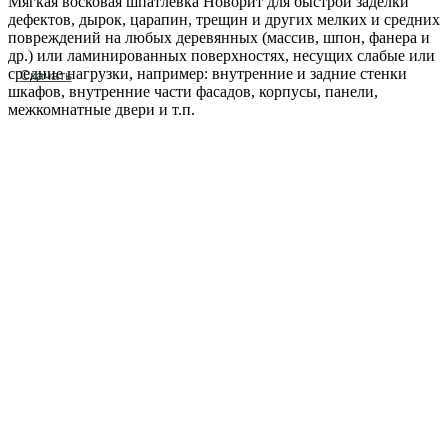
Мягкая восковая шпатлёвка Новорит для быстрой заделки
дефектов, дырок, царапин, трещин и других мелких и средних
повреждений на любых деревянных (массив, шпон, фанера и
др.) или ламинированных поверхностях, несущих слабые или
средние нагрузки, например: внутренние и задние стенки
Скачать
шкафов, внутренние части фасадов, корпусы, панели,
межкомнатные двери и т.п.