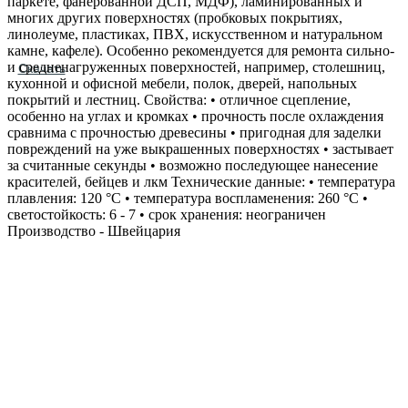
паркете, фанерованной ДСП, МДФ), ламинированных и
многих других поверхностях (пробковых покрытиях,
линолеуме, пластиках, ПВХ, искусственном и натуральном
камне, кафеле). Особенно рекомендуется для ремонта сильно‐
и средненагруженных поверхностей, например, столешниц,
Скачать
кухонной и офисной мебели, полок, дверей, напольных
покрытий и лестниц. Свойства: • отличное сцепление,
особенно на углах и кромках • прочность после охлаждения
сравнима с прочностью древесины • пригодная для заделки
повреждений на уже выкрашенных поверхностях • застывает
за считанные секунды • возможно последующее нанесение
красителей, бейцев и лкм Технические данные: • температура
плавления: 120 °С • температура воспламенения: 260 °С •
светостойкость: 6 - 7 • срок хранения: неограничен
Производство - Швейцария