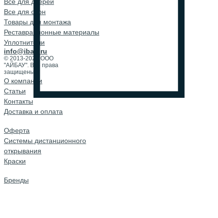
Все для дверей
Все для окон
Товары для монтажа
Реставрационные материалы
Уплотнители
info@ibau.ru
© 2013-2026 ООО
"АЙБАУ". Все права
защищены.
О компании
Cтатьи
Контакты
Доставка и оплата
Оферта
Системы дистанционного
открывания
Краски
Бренды