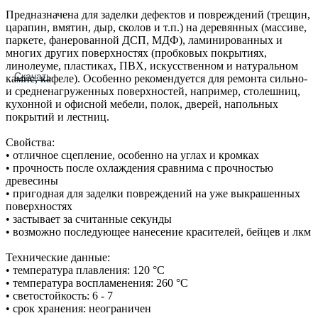
Предназначена для заделки дефектов и повреждений (трещин,
царапин, вмятин, дыр, сколов и т.п.) на деревянных (массиве,
паркете, фанерованной ДСП, МДФ), ламинированных и
многих других поверхностях (пробковых покрытиях,
линолеуме, пластиках, ПВХ, искусственном и натуральном
Скачать
камне, кафеле). Особенно рекомендуется для ремонта сильно‐
и средненагруженных поверхностей, например, столешниц,
кухонной и офисной мебели, полок, дверей, напольных
покрытий и лестниц.
Свойства:
• отличное сцепление, особенно на углах и кромках
• прочность после охлаждения сравнима с прочностью
древесины
• пригодная для заделки повреждений на уже выкрашенных
поверхностях
• застывает за считанные секунды
• возможно последующее нанесение красителей, бейцев и лкм
Технические данные:
• температура плавления: 120 °С
• температура воспламенения: 260 °С
• светостойкость: 6 - 7
• срок хранения: неограничен