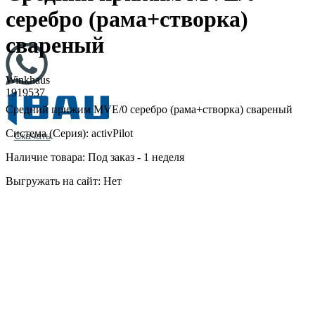
серебро (рама+створка)
свареный
Winkhaus
1919537
Средний прижим MVE/0 серебро (рама+створка) свареный
Система (Серия): activPilot
Скачать
Наличие товара: Под заказ - 1 неделя
Выгружать на сайт: Нет