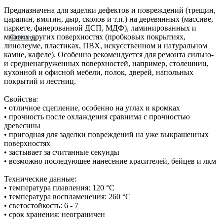
Предназначена для заделки дефектов и повреждений (трещин,
царапин, вмятин, дыр, сколов и т.п.) на деревянных (массиве,
паркете, фанерованной ДСП, МДФ), ламинированных и
многих других поверхностях (пробковых покрытиях,
Скачать
линолеуме, пластиках, ПВХ, искусственном и натуральном
камне, кафеле). Особенно рекомендуется для ремонта сильно‐
и средненагруженных поверхностей, например, столешниц,
кухонной и офисной мебели, полок, дверей, напольных
покрытий и лестниц.
Свойства:
• отличное сцепление, особенно на углах и кромках
• прочность после охлаждения сравнима с прочностью
древесины
• пригодная для заделки повреждений на уже выкрашенных
поверхностях
• застывает за считанные секунды
• возможно последующее нанесение красителей, бейцев и лкм
Технические данные:
• температура плавления: 120 °С
• температура воспламенения: 260 °С
• светостойкость: 6 - 7
• срок хранения: неограничен