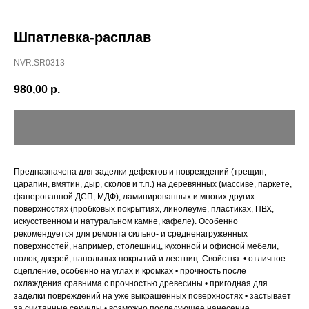
Шпатлевка-расплав
NVR.SR0313
980,00
р.
Предназначена для заделки дефектов и повреждений (трещин,
царапин, вмятин, дыр, сколов и т.п.) на деревянных (массиве, паркете,
фанерованной ДСП, МДФ), ламинированных и многих других
поверхностях (пробковых покрытиях, линолеуме, пластиках, ПВХ,
искусственном и натуральном камне, кафеле). Особенно
рекомендуется для ремонта сильно‐ и средненагруженных
поверхностей, например, столешниц, кухонной и офисной мебели,
полок, дверей, напольных покрытий и лестниц. Свойства: • отличное
сцепление, особенно на углах и кромках • прочность после
охлаждения сравнима с прочностью древесины • пригодная для
заделки повреждений на уже выкрашенных поверхностях • застывает
за считанные секунды • возможно последующее нанесение