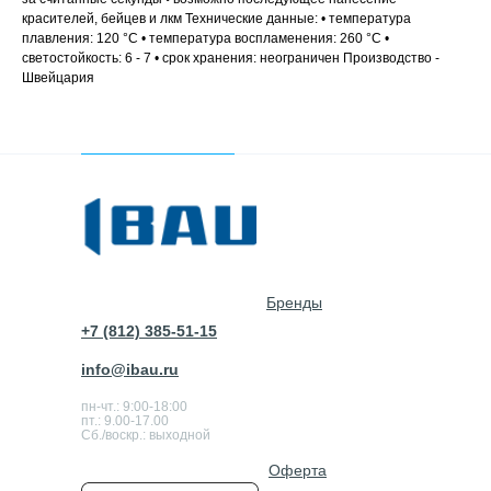
красителей, бейцев и лкм Технические данные: • температура
плавления: 120 °С • температура воспламенения: 260 °С •
светостойкость: 6 - 7 • срок хранения: неограничен Производство -
Швейцария
Бренды
+7 (812) 385-51-15
info@ibau.ru
пн-чт.: 9:00-18:00
пт.: 9.00-17.00
Сб./воскр.: выходной
Оферта