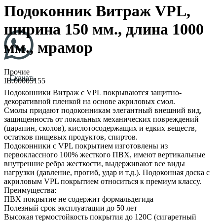
Подоконник Витраж VPL,
ширина 150 мм., длина 1000
мм., мрамор
Прочие
Скачать
IB.00005155
Подоконники Витраж с VPL покрываются защитно-
декоративной пленкой на основе акриловых смол.
Смолы придают подоконникам элегантный внешний вид,
защищенность от локальных механических повреждений
(царапин, сколов), кислотосодержащих и едких веществ,
остатков пищевых продуктов, спиртов.
Подоконники с VPL покрытием изготовлены из
первоклассного 100% жесткого ПВХ, имеют вертикальные
внутренние ребра жесткости, выдерживают все виды
нагрузки (давление, прогиб, удар и т.д.). Подоконная доска с
акриловым VPL покрытием относиться к премиум классу.
Преимущества:
ПВХ покрытие не содержит формальдегида
Полезный срок эксплуатации до 50 лет
Высокая термостойкость покрытия до 120С (сигаретный