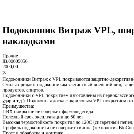
Подоконник Витраж VPL, шири
накладками
Прочие
IB.00005056
2000,00
р.
Подоконники Витраж с VPL покрываются защитно-декоративно
Смолы придают подоконникам элегантный внешний вид, защище
продуктов, спиртов.
Подоконники с VPL покрытием изготовлены из первоклассного
удар и т.д.). Подоконная доска с акриловым VPL покрытием отн
Преимущества:
ПВХ покрытие не содержит формальдегида
Полезный срок эксплуатации до 50 лет
Высокая термостойкость покрытия до 120С (сигаретный пепел,
Профиль подоконника не содержит свинца (технология BioConc
Прост в обработке и монтаже