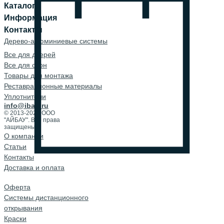
Каталог
Информация
Контакты
Дерево-алюминиевые системы
Все для дверей
Все для окон
Товары для монтажа
Реставрационные материалы
Уплотнители
info@ibau.ru
© 2013-2026 ООО
"АЙБАУ". Все права
защищены.
О компании
Cтатьи
Контакты
Доставка и оплата
Оферта
Системы дистанционного
открывания
Краски