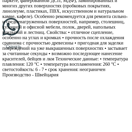
паркете, фанерованной ДСП, МДФ), ламинированных и
многих других поверхностях (пробковых покрытиях,
линолеуме, пластиках, ПВХ, искусственном и натуральном
камне, кафеле). Особенно рекомендуется для ремонта сильно‐
и средненагруженных поверхностей, например, столешниц,
кухонной и офисной мебели, полок, дверей, напольных
покрытий и лестниц. Свойства: • отличное сцепление,
особенно на углах и кромках • прочность после охлаждения
сравнима с прочностью древесины • пригодная для заделки
Скачать
повреждений на уже выкрашенных поверхностях • застывает
за считанные секунды • возможно последующее нанесение
красителей, бейцев и лкм Технические данные: • температура
плавления: 120 °С • температура воспламенения: 260 °С •
светостойкость: 6 - 7 • срок хранения: неограничен
Производство - Швейцария