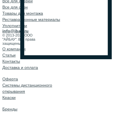
Все для дверей
Все для окон
Товары для монтажа
Реставрационные материалы
Уплотнители
info@ibau.ru
© 2013-2026 ООО
"АЙБАУ". Все права
защищены.
О компании
Cтатьи
Контакты
Доставка и оплата
Оферта
Системы дистанционного
открывания
Краски
Бренды