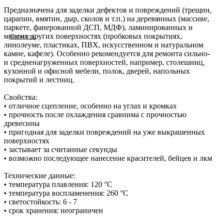
Предназначена для заделки дефектов и повреждений (трещин,
царапин, вмятин, дыр, сколов и т.п.) на деревянных (массиве,
паркете, фанерованной ДСП, МДФ), ламинированных и
многих других поверхностях (пробковых покрытиях,
Скачать
линолеуме, пластиках, ПВХ, искусственном и натуральном
камне, кафеле). Особенно рекомендуется для ремонта сильно‐
и средненагруженных поверхностей, например, столешниц,
кухонной и офисной мебели, полок, дверей, напольных
покрытий и лестниц.
Свойства:
• отличное сцепление, особенно на углах и кромках
• прочность после охлаждения сравнима с прочностью
древесины
• пригодная для заделки повреждений на уже выкрашенных
поверхностях
• застывает за считанные секунды
• возможно последующее нанесение красителей, бейцев и лкм
Технические данные:
• температура плавления: 120 °С
• температура воспламенения: 260 °С
• светостойкость: 6 - 7
• срок хранения: неограничен