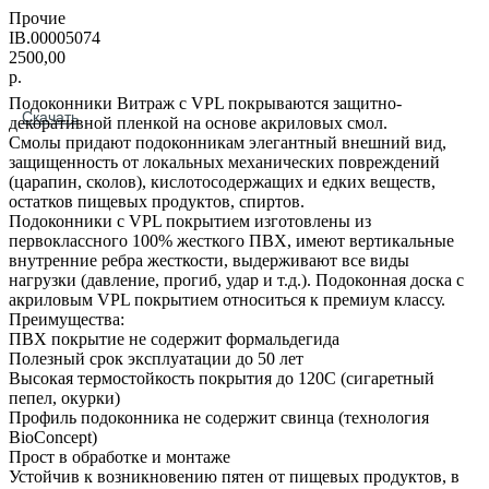
Прочие
IB.00005074
2500,00
р.
Подоконники Витраж с VPL покрываются защитно-
Скачать
декоративной пленкой на основе акриловых смол.
Смолы придают подоконникам элегантный внешний вид,
защищенность от локальных механических повреждений
(царапин, сколов), кислотосодержащих и едких веществ,
остатков пищевых продуктов, спиртов.
Подоконники с VPL покрытием изготовлены из
первоклассного 100% жесткого ПВХ, имеют вертикальные
внутренние ребра жесткости, выдерживают все виды
нагрузки (давление, прогиб, удар и т.д.). Подоконная доска с
акриловым VPL покрытием относиться к премиум классу.
Преимущества:
ПВХ покрытие не содержит формальдегида
Полезный срок эксплуатации до 50 лет
Высокая термостойкость покрытия до 120С (сигаретный
пепел, окурки)
Профиль подоконника не содержит свинца (технология
BioConcept)
Прост в обработке и монтаже
Устойчив к возникновению пятен от пищевых продуктов, в