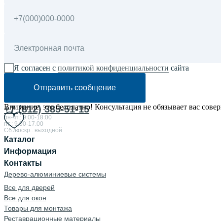
Я согласен с
политикой конфиденциальности
сайта
Отправить сообщение
Внимание, это бесплатно! Консультация не обязывает вас сове
+7 (812) 385-51-15
пн-чт.: 9:00-18:00
пт.: 9.00-17.00
Сб./воскр.: выходной
Каталог
Информация
Контакты
Дерево-алюминиевые системы
Все для дверей
Все для окон
Товары для монтажа
Реставрационные материалы