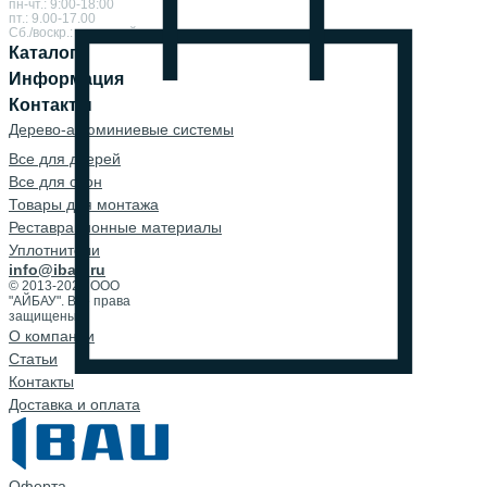
пн-чт.: 9:00-18:00
пт.: 9.00-17.00
Сб./воскр.: выходной
Каталог
Информация
Контакты
Дерево-алюминиевые системы
Все для дверей
Все для окон
Товары для монтажа
Реставрационные материалы
Уплотнители
info@ibau.ru
© 2013-2026 ООО
"АЙБАУ". Все права
защищены.
О компании
Cтатьи
Контакты
Доставка и оплата
Оферта