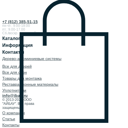
+7 (812) 385-51-15
пн-чт.: 9:00-18:00
пт.: 9.00-17.00
Сб./воскр.: выходной
Каталог
Информация
Контакты
Дерево-алюминиевые системы
Все для дверей
Все для окон
Товары для монтажа
Реставрационные материалы
Уплотнители
info@ibau.ru
© 2013-2026 ООО
"АЙБАУ". Все права
защищены.
О компании
Cтатьи
Контакты