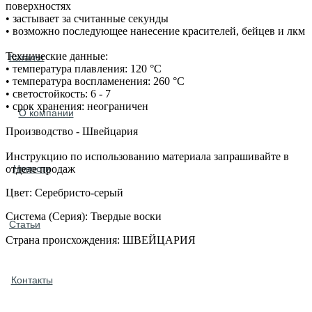
поверхностях
• застывает за считанные секунды
• возможно последующее нанесение красителей, бейцев и лкм
Технические данные:
Каталог
• температура плавления: 120 °С
• температура воспламенения: 260 °С
• светостойкость: 6 - 7
• срок хранения: неограничен
О компании
Производство - Швейцария
Инструкцию по использованию материала запрашивайте в
отделе продаж
Новости
Цвет: Серебристо-серый
Система (Серия): Твердые воски
Статьи
Страна происхождения: ШВЕЙЦАРИЯ
Контакты