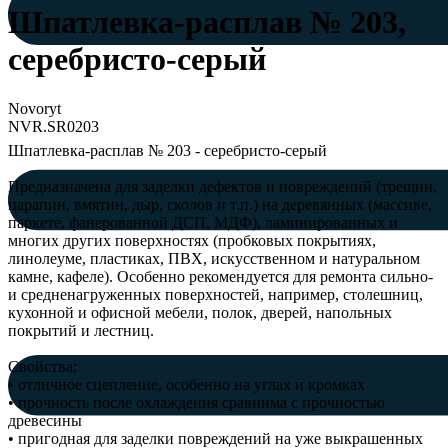
Шпатлевка-расплав № 203,
серебристо-серый
Novoryt
NVR.SR0203
Шпатлевка-расплав № 203 - серебристо-серый
Предназначена для заделки дефектов и повреждений (трещин,
царапин, вмятин, дыр, сколов и т.п.) на деревянных (массиве,
паркете, фанерованной ДСП, МДФ), ламинированных и
многих других поверхностях (пробковых покрытиях,
линолеуме, пластиках, ПВХ, искусственном и натуральном
камне, кафеле). Особенно рекомендуется для ремонта сильно‐
и средненагруженных поверхностей, например, столешниц,
кухонной и офисной мебели, полок, дверей, напольных
покрытий и лестниц.
Свойства:
• отличное сцепление, особенно на углах и кромках
• прочность после охлаждения сравнима с прочностью
древесины
• пригодная для заделки повреждений на уже выкрашенных