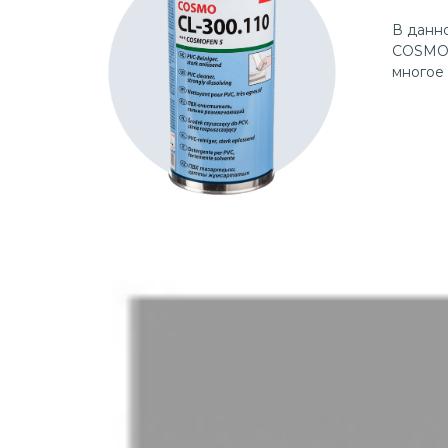
В данно
COSMOF
многое 