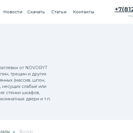
+7(81
Новости
Скачать
Статьи
Контакты
пн
шпатлёвки от NOVORYT
пин, трещин и других
нных (массив, шпон,
, несущих слабые или
ие стенки шкафов,
жкомнатные двери и т.п.
иалы
Воски
»